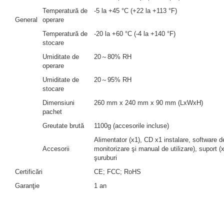
Temperatură de
-5 la +45 °C (+22 la +113 °F)
General
operare
Temperatură de
-20 la +60 °C (-4 la +140 °F)
stocare
Umiditate de
20～80% RH
operare
Umiditate de
20～95% RH
stocare
Dimensiuni
260 mm x 240 mm x 90 mm (LxWxH)
pachet
Greutate brută
1100g (accesorile incluse)
Alimentator (x1), CD x1 instalare, software d
Accesorii
monitorizare şi manual de utilizare), suport (x
şuruburi
Certificări
CE; FCC; RoHS
Garanţie
1 an