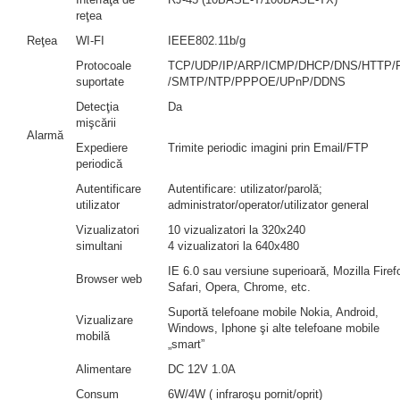
reţea
Reţea
WI-FI
IEEE802.11b/g
Protocoale
TCP/UDP/IP/ARP/ICMP/DHCP/DNS/HTTP/
suportate
/SMTP/NTP/PPPOE/UPnP/DDNS
Detecţia
Da
mişcării
Alarmă
Expediere
Trimite periodic imagini prin Email/FTP
periodică
Autentificare
Autentificare: utilizator/parolă;
utilizator
administrator/operator/utilizator general
Vizualizatori
10 vizualizatori la 320x240
simultani
4 vizualizatori la 640x480
IE 6.0 sau versiune superioară, Mozilla Firef
Browser web
Safari, Opera, Chrome, etc.
Suportă telefoane mobile Nokia, Android,
Vizualizare
Windows, Iphone şi alte telefoane mobile
mobilă
„smart”
Alimentare
DC 12V 1.0A
Consum
6W/4W ( infraroşu pornit/oprit)