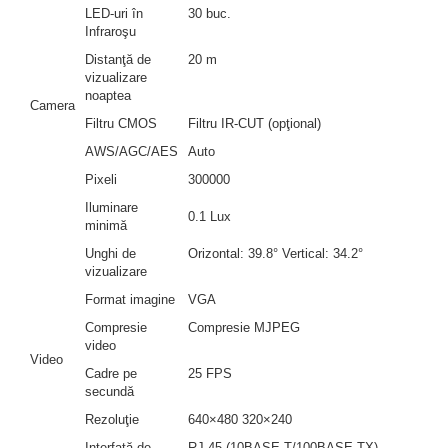
LED-uri în
30 buc.
Infraroşu
Distanţă de
20 m
vizualizare
noaptea
Camera
Filtru CMOS
Filtru IR-CUT (opţional)
AWS/AGC/AES
Auto
Pixeli
300000
Iluminare
0.1 Lux
minimă
Unghi de
Orizontal: 39.8° Vertical: 34.2°
vizualizare
Format imagine
VGA
Compresie
Compresie MJPEG
video
Video
Cadre pe
25 FPS
secundă
Rezoluţie
640×480 320×240
Interfaţă de
RJ-45 (10BASE-T/100BASE-TX)