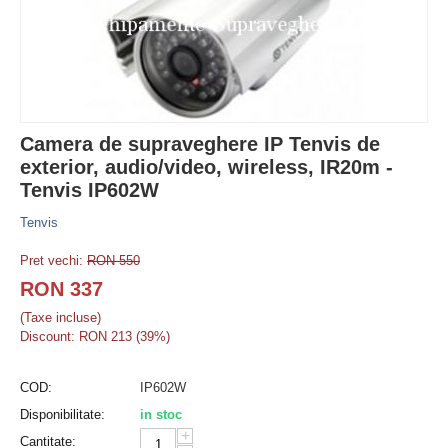
Camera de supraveghere IP Tenvis de
exterior, audio/video, wireless, IR20m -
Tenvis IP602W
Tenvis
Pret vechi:
RON
550
RON
337
(Taxe incluse)
Discount: RON
213
(
39
%)
COD:
IP602W
Disponibilitate:
in stoc
+
Cantitate: