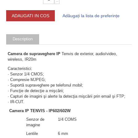
−
ADAUGATI IN COS
Adăugați la lista de preferințe
Description
Camera de supraveghere IP
Tenvis de exterior, audio/video,
wireless, IR20m
Caracteristici:
· Senzor 1/4 CMOS;
· Compresie MJPEG;
· Suportă supraveghere pe telefonul mobil;
· Funcţie de detecţie a mişcării;
· Capturi de imagini şi alerte la detecţia mişcării prin email şi FTP;
· IR-CUT.
Camera IP
TENVIS - IP602/602W
Senzor de
1/4 COMS
imagine
Lentile
6 mm