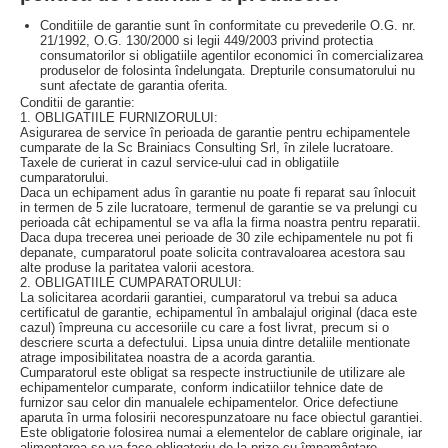
Conditiile de garantie sunt în conformitate cu prevederile O.G. nr.
21/1992, O.G. 130/2000 si legii 449/2003 privind protectia
consumatorilor si obligatiile agentilor economici în comercializarea
produselor de folosinta îndelungata. Drepturile consumatorului nu
sunt afectate de garantia oferita.
Conditii de garantie:
1. OBLIGATIILE FURNIZORULUI:
Asigurarea de service în perioada de garantie pentru echipamentele
cumparate de la Sc Brainiacs Consulting Srl, în zilele lucratoare.
Taxele de curierat in cazul service-ului cad in obligatiile
cumparatorului.
Daca un echipament adus în garantie nu poate fi reparat sau înlocuit
in termen de 5 zile lucratoare, termenul de garantie se va prelungi cu
perioada cât echipamentul se va afla la firma noastra pentru reparatii.
Daca dupa trecerea unei perioade de 30 zile echipamentele nu pot fi
depanate, cumparatorul poate solicita contravaloarea acestora sau
alte produse la paritatea valorii acestora.
2. OBLIGATIILE CUMPARATORULUI:
La solicitarea acordarii garantiei, cumparatorul va trebui sa aduca
certificatul de garantie, echipamentul în ambalajul original (daca este
cazul) împreuna cu accesoriile cu care a fost livrat, precum si o
descriere scurta a defectului. Lipsa unuia dintre detaliile mentionate
atrage imposibilitatea noastra de a acorda garantia.
Cumparatorul este obligat sa respecte instructiunile de utilizare ale
echipamentelor cumparate, conform indicatiilor tehnice date de
furnizor sau celor din manualele echipamentelor. Orice defectiune
aparuta în urma folosirii necorespunzatoare nu face obiectul garantiei.
Este obligatorie folosirea numai a elementelor de cablare originale, iar
alimentarea se va face obligatoriu de la prize cu împamântare,