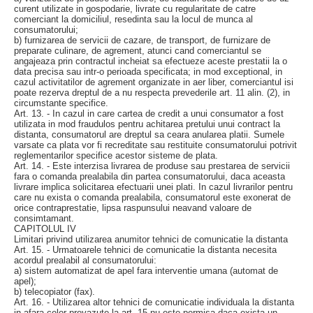
curent utilizate in gospodarie, livrate cu regularitate de catre
comerciant la domiciliul, resedinta sau la locul de munca al
consumatorului;
b) furnizarea de servicii de cazare, de transport, de furnizare de
preparate culinare, de agrement, atunci cand comerciantul se
angajeaza prin contractul incheiat sa efectueze aceste prestatii la o
data precisa sau intr-o perioada specificata; in mod exceptional, in
cazul activitatilor de agrement organizate in aer liber, comerciantul isi
poate rezerva dreptul de a nu respecta prevederile art. 11 alin. (2), in
circumstante specifice.
Art. 13. - In cazul in care cartea de credit a unui consumator a fost
utilizata in mod fraudulos pentru achitarea pretului unui contract la
distanta, consumatorul are dreptul sa ceara anularea platii. Sumele
varsate ca plata vor fi recreditate sau restituite consumatorului potrivit
reglementarilor specifice acestor sisteme de plata.
Art. 14. - Este interzisa livrarea de produse sau prestarea de servicii
fara o comanda prealabila din partea consumatorului, daca aceasta
livrare implica solicitarea efectuarii unei plati. In cazul livrarilor pentru
care nu exista o comanda prealabila, consumatorul este exonerat de
orice contraprestatie, lipsa raspunsului neavand valoare de
consimtamant.
CAPITOLUL IV
Limitari privind utilizarea anumitor tehnici de comunicatie la distanta
Art. 15. - Urmatoarele tehnici de comunicatie la distanta necesita
acordul prealabil al consumatorului:
a) sistem automatizat de apel fara interventie umana (automat de
apel);
b) telecopiator (fax).
Art. 16. - Utilizarea altor tehnici de comunicatie individuala la distanta
in afara celor prevazute la art. 15 nu este permisa daca exista un