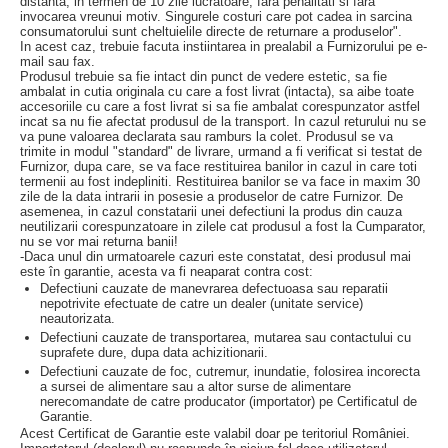
distanta, in termen de 10 zile lucratoare, fara penalitati si fara
invocarea vreunui motiv. Singurele costuri care pot cadea in sarcina
consumatorului sunt cheltuielile directe de returnare a produselor".
In acest caz, trebuie facuta instiintarea in prealabil a Furnizorului pe e-
mail sau fax.
Produsul trebuie sa fie intact din punct de vedere estetic, sa fie
ambalat in cutia originala cu care a fost livrat (intacta), sa aibe toate
accesoriile cu care a fost livrat si sa fie ambalat corespunzator astfel
incat sa nu fie afectat produsul de la transport. In cazul returului nu se
va pune valoarea declarata sau ramburs la colet. Produsul se va
trimite in modul "standard" de livrare, urmand a fi verificat si testat de
Furnizor, dupa care, se va face restituirea banilor in cazul in care toti
termenii au fost indepliniti. Restituirea banilor se va face in maxim 30
zile de la data intrarii in posesie a produselor de catre Furnizor. De
asemenea, in cazul constatarii unei defectiuni la produs din cauza
neutilizarii corespunzatoare in zilele cat produsul a fost la Cumparator,
nu se vor mai returna banii!
-Daca unul din urmatoarele cazuri este constatat, desi produsul mai
este în garantie, acesta va fi neaparat contra cost:
Defectiuni cauzate de manevrarea defectuoasa sau reparatii
nepotrivite efectuate de catre un dealer (unitate service)
neautorizata.
Defectiuni cauzate de transportarea, mutarea sau contactului cu
suprafete dure, dupa data achizitionarii.
Defectiuni cauzate de foc, cutremur, inundatie, folosirea incorecta
a sursei de alimentare sau a altor surse de alimentare
nerecomandate de catre producator (importator) pe Certificatul de
Garantie.
Acest Certificat de Garantie este valabil doar pe teritoriul României.