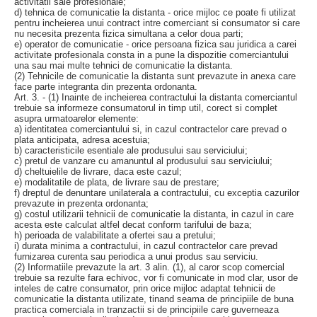
activitatii sale profesionale;
d) tehnica de comunicatie la distanta - orice mijloc ce poate fi utilizat
pentru incheierea unui contract intre comerciant si consumator si care
nu necesita prezenta fizica simultana a celor doua parti;
e) operator de comunicatie - orice persoana fizica sau juridica a carei
activitate profesionala consta in a pune la dispozitie comerciantului
una sau mai multe tehnici de comunicatie la distanta.
(2) Tehnicile de comunicatie la distanta sunt prevazute in anexa care
face parte integranta din prezenta ordonanta.
Art. 3. - (1) Inainte de incheierea contractului la distanta comerciantul
trebuie sa informeze consumatorul in timp util, corect si complet
asupra urmatoarelor elemente:
a) identitatea comerciantului si, in cazul contractelor care prevad o
plata anticipata, adresa acestuia;
b) caracteristicile esentiale ale produsului sau serviciului;
c) pretul de vanzare cu amanuntul al produsului sau serviciului;
d) cheltuielile de livrare, daca este cazul;
e) modalitatile de plata, de livrare sau de prestare;
f) dreptul de denuntare unilaterala a contractului, cu exceptia cazurilor
prevazute in prezenta ordonanta;
g) costul utilizarii tehnicii de comunicatie la distanta, in cazul in care
acesta este calculat altfel decat conform tarifului de baza;
h) perioada de valabilitate a ofertei sau a pretului;
i) durata minima a contractului, in cazul contractelor care prevad
furnizarea curenta sau periodica a unui produs sau serviciu.
(2) Informatiile prevazute la art. 3 alin. (1), al caror scop comercial
trebuie sa rezulte fara echivoc, vor fi comunicate in mod clar, usor de
inteles de catre consumator, prin orice mijloc adaptat tehnicii de
comunicatie la distanta utilizate, tinand seama de principiile de buna
practica comerciala in tranzactii si de principiile care guverneaza