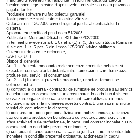
Importatorul (dealerul) nu raspunde în niciun fel daca utilizatorul
încalca orice lege folosind dispozitivele furnizate sau daca provoaca
pagube tertilor.
Produsele software nu fac obiectul garantiei.
Toate produsele sunt testate înaintea vânzarii.
Ordonanta nr. 130/2000 privind regimul juridic al contractelor la
distanta
Aprobata cu modificari prin Legea 51/2003
Publicata in Monitorul Oficial nr. 431 din 09/02/2000
In temeiul prevederilor art. 1 07 alin. (1) si (3) din Constitutia Romaniei
si ale art. 1 lit. R pct. 5 din Legea 125/2000 privind abilitarea
Guvernului de a emite ordonante,
CAPITOLUL I
Dispozitii generale
Art. 1. - Prezenta ordonanta reglementeaza conditiile incheierii si
executarii contractelor la distanta intre comerciantii care furnizeaza
produse sau servicii si consumatori.
Art. 2. - (1) In sensul prezentei ordonante, urmatorii termeni se
definesc astfel:
a) contract la distanta - contractul de furnizare de produse sau servicii
incheiat intre un comerciant si un consumator, in cadrul unui sistem
de vanzare organizat de catre comerciant, care utilizeaza in mod
exclusiv, inainte si la incheierea acestui contract, una sau mai multe
tehnici de comunicatie la distanta;
b) consumator - orice persoana fizica care achizitioneaza, utilizeaza
sau consuma produse ori beneficiaza de prestarea unor servicii, in
afara activitatii sale profesionale, in baza unui contract incheiat cu un
comerciant, in conditiile prezentei ordonante;
c) comerciant - orice persoana fizica sau juridica, care, in contractele
incheiate in conditiile prezentei ordonante, actioneaza in cadrul