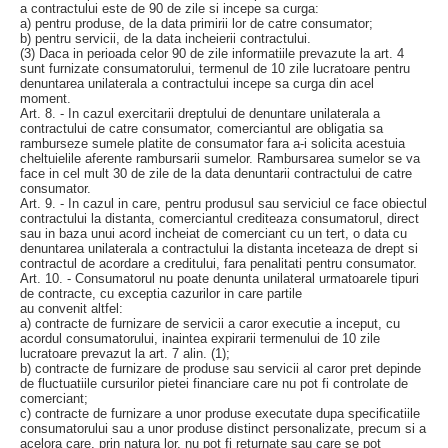
a contractului este de 90 de zile si incepe sa curga:
a) pentru produse, de la data primirii lor de catre consumator;
b) pentru servicii, de la data incheierii contractului.
(3) Daca in perioada celor 90 de zile informatiile prevazute la art. 4
sunt furnizate consumatorului, termenul de 10 zile lucratoare pentru
denuntarea unilaterala a contractului incepe sa curga din acel
moment.
Art. 8. - In cazul exercitarii dreptului de denuntare unilaterala a
contractului de catre consumator, comerciantul are obligatia sa
ramburseze sumele platite de consumator fara a-i solicita acestuia
cheltuielile aferente rambursarii sumelor. Rambursarea sumelor se va
face in cel mult 30 de zile de la data denuntarii contractului de catre
consumator.
Art. 9. - In cazul in care, pentru produsul sau serviciul ce face obiectul
contractului la distanta, comerciantul crediteaza consumatorul, direct
sau in baza unui acord incheiat de comerciant cu un tert, o data cu
denuntarea unilaterala a contractului la distanta inceteaza de drept si
contractul de acordare a creditului, fara penalitati pentru consumator.
Art. 10. - Consumatorul nu poate denunta unilateral urmatoarele tipuri
de contracte, cu exceptia cazurilor in care partile
au convenit altfel:
a) contracte de furnizare de servicii a caror executie a inceput, cu
acordul consumatorului, inaintea expirarii termenului de 10 zile
lucratoare prevazut la art. 7 alin. (1);
b) contracte de furnizare de produse sau servicii al caror pret depinde
de fluctuatiile cursurilor pietei financiare care nu pot fi controlate de
comerciant;
c) contracte de furnizare a unor produse executate dupa specificatiile
consumatorului sau a unor produse distinct personalizate, precum si a
acelora care, prin natura lor, nu pot fi returnate sau care se pot