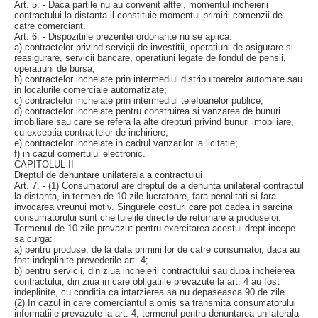
Art. 5. - Daca partile nu au convenit altfel, momentul incheierii
contractului la distanta il constituie momentul primirii comenzii de
catre comerciant.
Art. 6. - Dispozitiile prezentei ordonante nu se aplica:
a) contractelor privind servicii de investitii, operatiuni de asigurare si
reasigurare, servicii bancare, operatiuni legate de fondul de pensii,
operatiuni de bursa;
b) contractelor incheiate prin intermediul distribuitoarelor automate sau
in localurile comerciale automatizate;
c) contractelor incheiate prin intermediul telefoanelor publice;
d) contractelor incheiate pentru construirea si vanzarea de bunuri
imobiliare sau care se refera la alte drepturi privind bunuri imobiliare,
cu exceptia contractelor de inchiriere;
e) contractelor incheiate in cadrul vanzarilor la licitatie;
f) in cazul comertului electronic.
CAPITOLUL II
Dreptul de denuntare unilaterala a contractului
Art. 7. - (1) Consumatorul are dreptul de a denunta unilateral contractul
la distanta, in termen de 10 zile lucratoare, fara penalitati si fara
invocarea vreunui motiv. Singurele costuri care pot cadea in sarcina
consumatorului sunt cheltuielile directe de returnare a produselor.
Termenul de 10 zile prevazut pentru exercitarea acestui drept incepe
sa curga:
a) pentru produse, de la data primirii lor de catre consumator, daca au
fost indeplinite prevederile art. 4;
b) pentru servicii, din ziua incheierii contractului sau dupa incheierea
contractului, din ziua in care obligatiile prevazute la art. 4 au fost
indeplinite, cu conditia ca intarzierea sa nu depaseasca 90 de zile.
(2) In cazul in care comerciantul a omis sa transmita consumatorului
informatiile prevazute la art. 4, termenul pentru denuntarea unilaterala