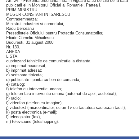
Art. 24. - Prezenta ordonanta intra in vigoare la 30 de zile de la data
publicarii ei in Monitorul Oficial al Romaniei, Partea I.
PRIM-MINISTRU
MUGUR CONSTANTIN ISARESCU
Contrasemneaza:
Ministrul industriei si comertului,
Radu Berceanu
Presedintele Oficiului pentru Protectia Consumatorilor,
Eliade Corneliu Mihailescu
Bucuresti, 31 august 2000.
Nr. 130.
ANEXA
LISTA
cuprinzand tehnicile de comunicatie la distanta
a) imprimat neadresat;
b) imprimat adresat;
c) scrisoare tipizata;
d) publicitate tiparita cu bon de comanda;
e) catalog;
f) telefon cu interventie umana;
g) telefon fara interventie umana (automat de apel, audiotext);
h) radio;
i) videofon (telefon cu imagine);
j) videotext (microordinator, ecran Tv cu tastatura sau ecran tactil);
k) posta electronica (e-mail);
l) telecopiator (fax);
m) televiziune (teleshopping).