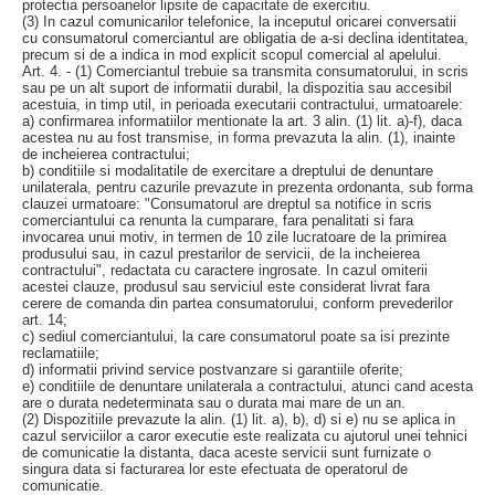
protectia persoanelor lipsite de capacitate de exercitiu.
(3) In cazul comunicarilor telefonice, la inceputul oricarei conversatii
cu consumatorul comerciantul are obligatia de a-si declina identitatea,
precum si de a indica in mod explicit scopul comercial al apelului.
Art. 4. - (1) Comerciantul trebuie sa transmita consumatorului, in scris
sau pe un alt suport de informatii durabil, la dispozitia sau accesibil
acestuia, in timp util, in perioada executarii contractului, urmatoarele:
a) confirmarea informatiilor mentionate la art. 3 alin. (1) lit. a)-f), daca
acestea nu au fost transmise, in forma prevazuta la alin. (1), inainte
de incheierea contractului;
b) conditiile si modalitatile de exercitare a dreptului de denuntare
unilaterala, pentru cazurile prevazute in prezenta ordonanta, sub forma
clauzei urmatoare: "Consumatorul are dreptul sa notifice in scris
comerciantului ca renunta la cumparare, fara penalitati si fara
invocarea unui motiv, in termen de 10 zile lucratoare de la primirea
produsului sau, in cazul prestarilor de servicii, de la incheierea
contractului", redactata cu caractere ingrosate. In cazul omiterii
acestei clauze, produsul sau serviciul este considerat livrat fara
cerere de comanda din partea consumatorului, conform prevederilor
art. 14;
c) sediul comerciantului, la care consumatorul poate sa isi prezinte
reclamatiile;
d) informatii privind service postvanzare si garantiile oferite;
e) conditiile de denuntare unilaterala a contractului, atunci cand acesta
are o durata nedeterminata sau o durata mai mare de un an.
(2) Dispozitiile prevazute la alin. (1) lit. a), b), d) si e) nu se aplica in
cazul serviciilor a caror executie este realizata cu ajutorul unei tehnici
de comunicatie la distanta, daca aceste servicii sunt furnizate o
singura data si facturarea lor este efectuata de operatorul de
comunicatie.