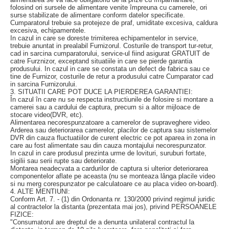
folosind ori sursele de alimentare venite împreuna cu camerele, ori
surse stabilizate de alimentare conform datelor specificate.
Cumparatorul trebuie sa protejeze de praf, umiditate excesiva, caldura
excesiva, echipamentele.
In cazul in care se doreste trimiterea echipamentelor in service,
trebuie anuntat in prealabil Furnizorul. Costurile de transport tur-retur,
cad in sarcina cumparatorului, service-ul fiind asigurat GRATUIT de
catre Furznizor, exceptand situatiile in care se pierde garantia
produsului. In cazul in care se constata un defect de fabrica sau ce
tine de Furnizor, costurile de retur a produsului catre Cumparator cad
in sarcina Furnizorului.
3. SITUATII CARE POT DUCE LA PIERDEREA GARANTIEI:
În cazul în care nu se respecta instructiunile de folosire si montare a
camerei sau a cardului de captura, precum si a altor mijloace de
stocare video(DVR, etc).
Alimentarea necorespunzatoare a camerelor de supraveghere video.
Arderea sau deteriorarea camerelor, placilor de captura sau sistemelor
DVR din cauza fluctuatiilor de curent electric ce pot aparea in zona in
care au fost alimentate sau din cauza montajului necorespunzator.
In cazul in care produsul prezinta urme de lovituri, suruburi fortate,
sigilii sau serii rupte sau deteriorate.
Montarea neadecvata a cardurilor de captura si ulterior deteriorarea
componentelor aflate pe aceasta (nu se monteaza lânga placile video
si nu merg corespunzator pe calculatoare ce au placa video on-board).
4. ALTE MENTIUNI:
Conform Art. 7. - (1) din Ordonanta nr. 130/2000 privind regimul juridic
al contractelor la distanta (prezentata mai jos), privind PERSOANELE
FIZICE:
"Consumatorul are dreptul de a denunta unilateral contractul la