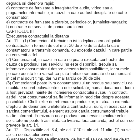
degrada ori deteriora rapid;
d) contracte de furnizare a inregistrarilor audio, video sau a
programelor informatice, in cazul in care au fost desigilate de catre
consumator;
e) contracte de furnizare a ziarelor, periodicelor, jurnalelor-magazin;
f) contracte de servicii de pariuri sau loterii.
CAPITOLUL III
Executarea contractului la distanta
Art. 11. - (1) Comerciantul trebuie sa isi indeplineasca obligatiile
contractuale in termen de cel mult 30 de zile de la data la care
consumatorul a transmis comanda, cu exceptia cazului in care partile
au convenit altfel.
(2) Comerciantul, in cazul in care nu poate executa contractul din
cauza ca produsul sau serviciul nu este disponibil, trebuie sa
informeze consumatorul despre aceasta indisponibilitate, iar sumele
pe care acesta le-a varsat ca plata trebuie rambursate de comerciant
in cel mai scurt timp, dar nu mai tarziu de 30 de zile.
(3) Comerciantul poate livra consumatorului un produs sau serviciu de
o calitate si pret echivalente cu cele solicitate, numai daca acest lucru
a fost prevazut inainte de incheierea contractului si/sau in contract,
astfel incat consumatorul sa fie informat in mod clar despre aceasta
posibilitate. Cheltuielile de returnare a produselor, in situatia exercitarii
dreptului de denuntare unilaterala a contractului, sunt, in acest caz, in
sarcina comerciantului, element asupra caruia consumatorul trebuie
sa fie informat. Furnizarea unor produse sau servicii similare celor
solicitate nu poate fi asimilata cu livrarea fara comanda, astfel cum se
prevede la art. 14.
Art. 12. - Dispozitiile art. 3-4, ale art. 7-10 si ale art. 11 alin. (1) nu se
aplica contractelor privind:
a) vanzarea de produse alimentare, de bauturi sau de produse de uz