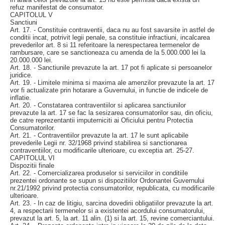
refuz manifestat de consumator.
CAPITOLUL V
Sanctiuni
Art. 17. - Constituie contraventii, daca nu au fost savarsite in astfel de
conditii incat, potrivit legii penale, sa constituie infractiuni, incalcarea
prevederilor art. 8 si 11 referitoare la nerespectarea termenelor de
rambursare, care se sanctioneaza cu amenda de la 5.000.000 lei la
20.000.000 lei.
Art. 18. - Sanctiunile prevazute la art. 17 pot fi aplicate si persoanelor
juridice.
Art. 19. - Limitele minima si maxima ale amenzilor prevazute la art. 17
vor fi actualizate prin hotarare a Guvernului, in functie de indicele de
inflatie.
Art. 20. - Constatarea contraventiilor si aplicarea sanctiunilor
prevazute la art. 17 se fac la sesizarea consumatorilor sau, din oficiu,
de catre reprezentantii imputerniciti ai Oficiului pentru Protectia
Consumatorilor.
Art. 21. - Contraventiilor prevazute la art. 17 le sunt aplicabile
prevederile Legii nr. 32/1968 privind stabilirea si sanctionarea
contraventiilor, cu modificarile ulterioare, cu exceptia art. 25-27.
CAPITOLUL VI
Dispozitii finale
Art. 22. - Comercializarea produselor si serviciilor in conditiile
prezentei ordonante se supun si dispozitiilor Ordonantei Guvernului
nr.21/1992 privind protectia consumatorilor, republicata, cu modificarile
ulterioare.
Art. 23. - In caz de litigiu, sarcina dovedirii obligatiilor prevazute la art.
4, a respectarii termenelor si a existentei acordului consumatorului,
prevazut la art. 5, la art. 11 alin. (1) si la art. 15, revine comerciantului.