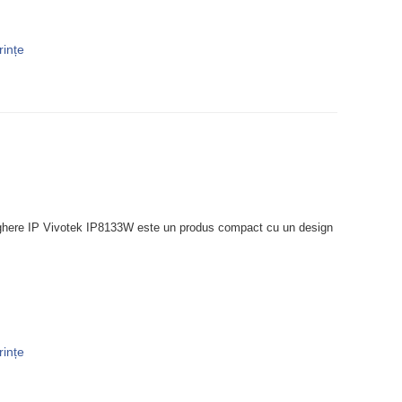
rințe
ere IP Vivotek IP8133W este un produs compact cu un design
rințe