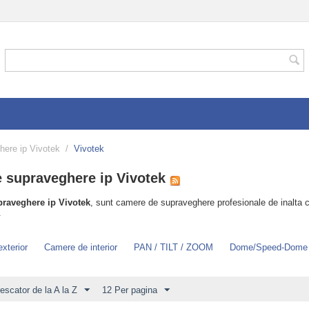
ere ip Vivotek
/
Vivotek
 supraveghere ip Vivotek
raveghere ip Vivotek
, sunt camere de supraveghere profesionale de inalta c
.
xterior
Camere de interior
PAN / TILT / ZOOM
Dome/Speed-Dome
rescator de la A la Z
12 Per pagina