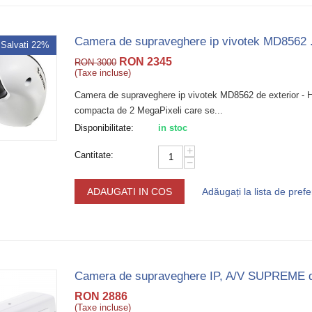
Camera de supraveghere ip vivotek MD8562 .
Salvati 22%
RON
2345
RON
3000
(Taxe incluse)
Camera de supraveghere ip vivotek MD8562 de exterior -
compacta de 2 MegaPixeli care se...
Disponibilitate:
in stoc
+
Cantitate:
−
ADAUGATI IN COS
Adăugați la lista de prefe
Camera de supraveghere IP, A/V SUPREME d
RON
2886
(Taxe incluse)