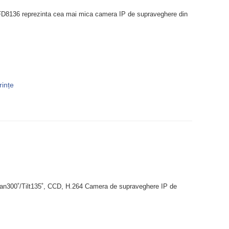
D8136 reprezinta cea mai mica camera IP de supraveghere din
rințe
Pan300˚/Tilt135˚, CCD, H.264 Camera de supraveghere IP de