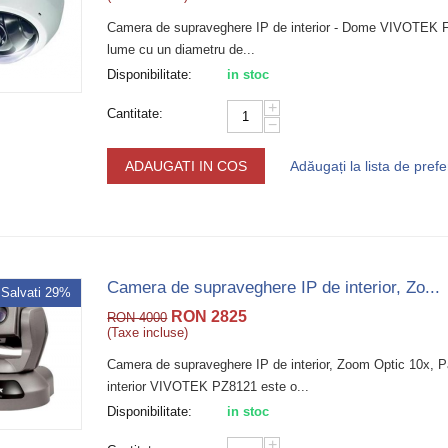
Camera de supraveghere IP de interior - Dome VIVOTEK F
lume cu un diametru de...
Disponibilitate:
in stoc
+
Cantitate:
−
ADAUGATI IN COS
Adăugați la lista de prefe
Camera de supraveghere IP de interior, Zo...
Salvati 29%
RON
2825
RON
4000
(Taxe incluse)
Camera de supraveghere IP de interior, Zoom Optic 10x, 
interior VIVOTEK PZ8121 este o...
Disponibilitate:
in stoc
+