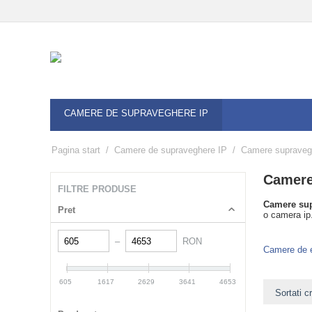
CAMERE DE SUPRAVEGHERE IP
Pagina start
/
Camere de supraveghere IP
/
Camere supravegh
Camere
FILTRE PRODUSE
Camere sup
Pret
o camera ip
–
RON
Camere de e
605
1617
2629
3641
4653
Sortati c