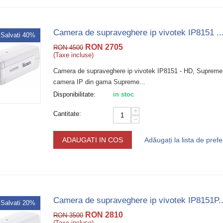
Camera de supraveghere ip vivotek IP8151 ..
Salvati 40%
RON
2705
RON
4500
(Taxe incluse)
Camera de supraveghere ip vivotek IP8151 - HD, Supreme 
camera IP din gama Supreme...
Disponibilitate:
in stoc
+
Cantitate:
−
ADAUGATI IN COS
Adăugați la lista de prefe
Camera de supraveghere ip vivotek IP8151P..
Salvati 20%
RON
2810
RON
3500
(Taxe incluse)