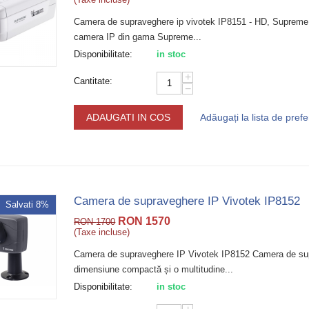
Camera de supraveghere ip vivotek IP8151 - HD, Supreme 
camera IP din gama Supreme...
Disponibilitate:
in stoc
+
Cantitate:
−
ADAUGATI IN COS
Adăugați la lista de prefe
Camera de supraveghere IP Vivotek IP8152
Salvati 8%
RON
1570
RON
1700
(Taxe incluse)
Camera de supraveghere IP Vivotek IP8152 Camera de sup
dimensiune compactă și o multitudine...
Disponibilitate:
in stoc