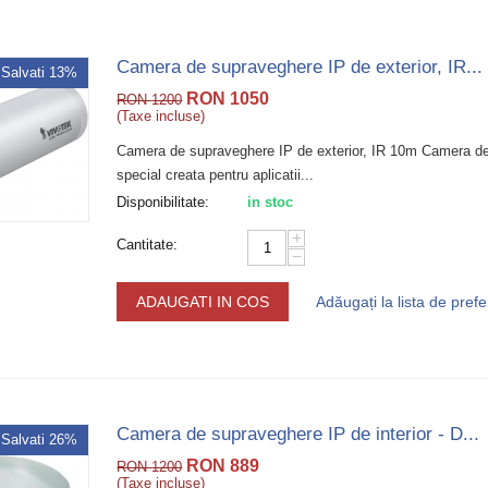
Camera de supraveghere IP de exterior, IR...
Salvati 13%
RON
1050
RON
1200
(Taxe incluse)
Camera de supraveghere IP de exterior, IR 10m Camera de 
special creata pentru aplicatii...
Disponibilitate:
in stoc
+
Cantitate:
−
ADAUGATI IN COS
Adăugați la lista de prefe
Camera de supraveghere IP de interior - D...
Salvati 26%
RON
889
RON
1200
(Taxe incluse)