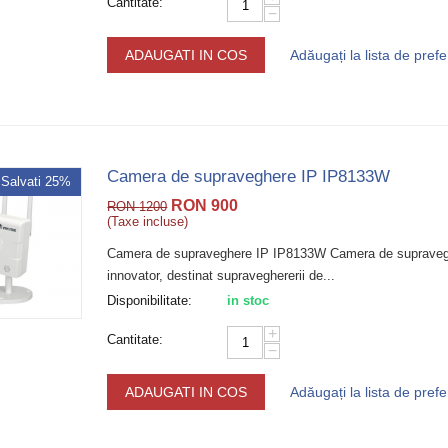
Cantitate:
−
ADAUGATI IN COS
Adăugați la lista de prefe
Camera de supraveghere IP IP8133W
Salvati 25%
RON
900
RON
1200
(Taxe incluse)
Camera de supraveghere IP IP8133W Camera de supravegh
innovator, destinat supraveghererii de...
Disponibilitate:
in stoc
+
Cantitate:
−
ADAUGATI IN COS
Adăugați la lista de prefe