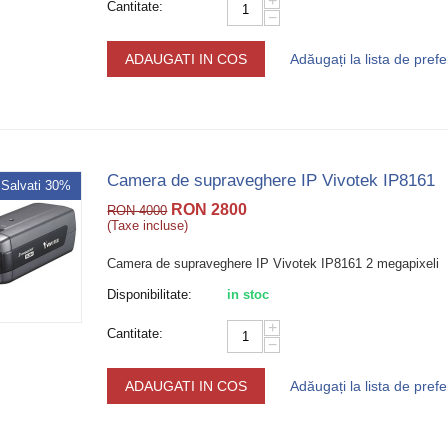
+
Cantitate:
−
ADAUGATI IN COS
Adăugați la lista de prefe
Camera de supraveghere IP Vivotek IP8161
Salvati 30%
RON
2800
RON
4000
(Taxe incluse)
Camera de supraveghere IP Vivotek IP8161 2 megapixeli
Disponibilitate:
in stoc
+
Cantitate:
−
ADAUGATI IN COS
Adăugați la lista de prefe