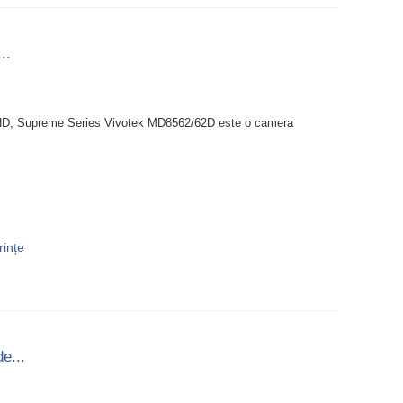
..
 HD, Supreme Series Vivotek MD8562/62D este o camera
rințe
e...