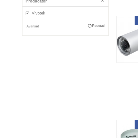
Producator
Vivotek
Resetati
Avansat