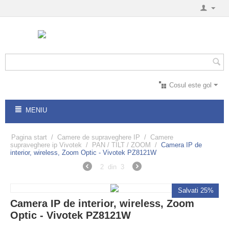
Cosul este gol
MENIU
Pagina start
/
Camere de supraveghere IP
/
Camere
supraveghere ip Vivotek
/
PAN / TILT / ZOOM
/
Camera IP de
interior, wireless, Zoom Optic - Vivotek PZ8121W
2
din
3
Salvati 25%
Camera IP de interior, wireless, Zoom
Optic - Vivotek PZ8121W