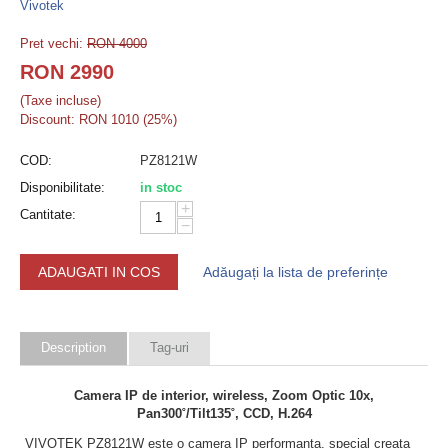
Vivotek
Pret vechi:
RON
4000
RON
2990
(Taxe incluse)
Discount:
RON
1010
(
25
%)
COD:
PZ8121W
Disponibilitate:
in stoc
+
Cantitate:
−
ADAUGATI IN COS
Adăugați la lista de preferințe
Description
Tag-uri
Camera IP de interior, wireless, Zoom Optic 10x,
Pan300˚/Tilt135˚, CCD, H.264
VIVOTEK PZ8121W este o camera IP performanta, special creata