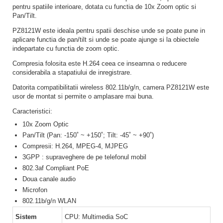
pentru spatiile interioare, dotata cu functia de 10x Zoom optic si
Pan/Tilt.
PZ8121W este ideala pentru spatii deschise unde se poate pune in
aplicare functia de pan/tilt si unde se poate ajunge si la obiectele
indepartate cu functia de zoom optic.
Compresia folosita este H.264 ceea ce inseamna o reducere
considerabila a stapatiului de inregistrare.
Datorita compatibilitatii wireless 802.11b/g/n, camera PZ8121W este
usor de montat si permite o amplasare mai buna.
Caracteristici:
10x Zoom Optic
Pan/Tilt (Pan: -150˚ ~ +150˚; Tilt: -45˚ ~ +90˚)
Compresii: H.264, MPEG-4, MJPEG
3GPP : supraveghere de pe telefonul mobil
802.3af Compliant PoE
Doua canale audio
Microfon
802.11b/g/n WLAN
Sistem
CPU: Multimedia SoC