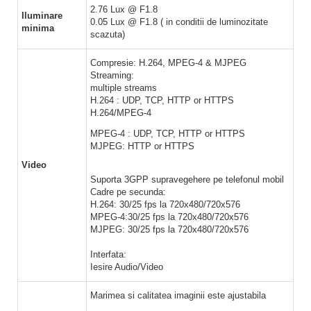
2.76 Lux @ F1.8
Iluminare
0.05 Lux @ F1.8 ( in conditii de luminozitate
minima
scazuta)
Compresie: H.264, MPEG-4 & MJPEG
Streaming:
multiple streams
H.264 : UDP, TCP, HTTP or HTTPS
H.264/MPEG-4
MPEG-4 : UDP, TCP, HTTP or HTTPS
MJPEG: HTTP or HTTPS
Video
Suporta 3GPP supravegehere pe telefonul mobil
Cadre pe secunda:
H.264: 30/25 fps la 720x480/720x576
MPEG-4:30/25 fps la 720x480/720x576
MJPEG: 30/25 fps la 720x480/720x576
Interfata:
Iesire Audio/Video
Marimea si calitatea imaginii este ajustabila