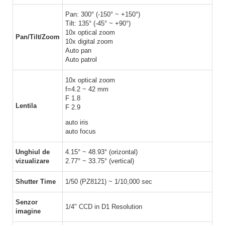
Pan: 300° (-150° ~ +150°)
Tilt: 135° (-45° ~ +90°)
10x optical zoom
Pan/Tilt/Zoom
10x digital zoom
Auto pan
Auto patrol
10x optical zoom
f=4.2 ~ 42 mm
F 1.8
Lentila
F 2.9
auto iris
auto focus
Unghiul de
4.15° ~ 48.93° (orizontal)
vizualizare
2.77° ~ 33.75° (vertical)
Shutter Time
1/50 (PZ8121) ~ 1/10,000 sec
Senzor
1/4" CCD in D1 Resolution
imagine