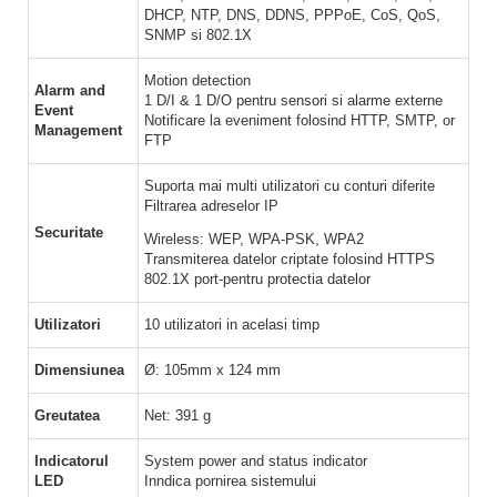
DHCP, NTP, DNS, DDNS, PPPoE, CoS, QoS,
SNMP si 802.1X
Motion detection
Alarm and
1 D/I & 1 D/O pentru sensori si alarme externe
Event
Notificare la eveniment folosind HTTP, SMTP, or
Management
FTP
Suporta mai multi utilizatori cu conturi diferite
Filtrarea adreselor IP
Securitate
Wireless: WEP, WPA-PSK, WPA2
Transmiterea datelor criptate folosind HTTPS
802.1X port-pentru protectia datelor
Utilizatori
10 utilizatori in acelasi timp
Dimensiunea
Ø: 105mm x 124 mm
Greutatea
Net: 391 g
Indicatorul
System power and status indicator
LED
Inndica pornirea sistemului