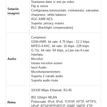
Stantarea datei si orei pe video
Flip & mirror
Setarile
Configurarea luminozitatii, contrastului, saturatiei,
imaginii
sharpness, white balance
AGC AWB AES
Suporta: privacy masks
BLC (Backlight compensation)
Compresie
GSM-AMR, bit rate: 4.75 kbps - 12.2 kbps
MPEG-4 AAC, bit rate: 16 kbps -128 kbps
G.711, bit rate: 64 kbps, μ-Law sau A-Law
Interfata:
Audio
Microfon
Intrare microfon extern
Iesiri Audio
Microfonextern/intern
Suporta 2 canale audio
Suporta audio mute
10/100 Mbps Ethernet, RJ-45
802.11b/g/n WLAN
Protocoale: IPv4, IPv6, TCP/IP, HTTP, HTTPS,
Retea
UPnP, RTSP/RTP/RTCP, IGMP, SMTP, FTP,